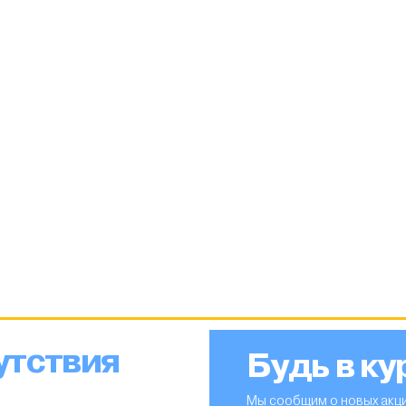
утствия
Будь в ку
Мы сообщим о новых акци