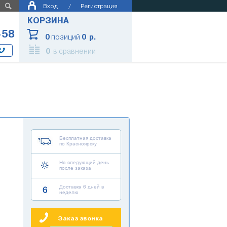
Вход
/
Регистрация
КОРЗИНА
-58
0
позиций
0 р.
0
в сравнении
Бесплатная доставка
по Красноярску
На следующий день
после заказа
Доставка 6 дней в
неделю
Заказ звонка