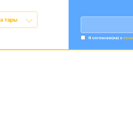
а тары
Я согласен(на) c
пол