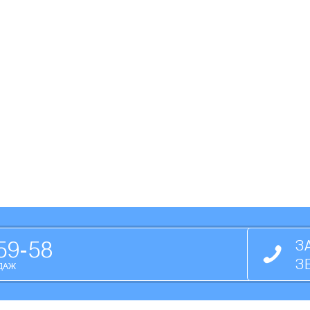
59-58
З
З
ДАЖ