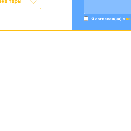
ена тары
Я согласен(на) c
по