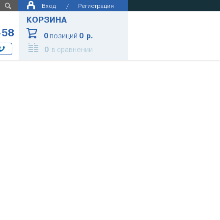
Вход
/
Регистрация
КОРЗИНА
-58
0
позиций
0 р.
0
в сравнении