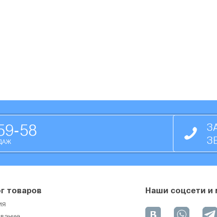
59-58
З
З
ДАЖ
г товаров
Наши соцсети и
ия
вание