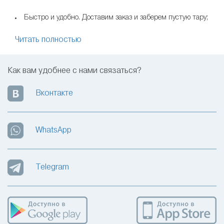
Быстро и удобно. Доставим заказ и заберем пустую тару;
Бесплатно и быстро в любой район города. Заказал
Читать полностью
доставку сегодня – принимай завтра;
Экспресс-доставка в день заказа и самовывоз из пунктов
обмена;
Как вам удобнее с нами связаться?
Оплата наличными и онлайн на сайте;
Гибкие интервалы времени доставки;
Вконтакте
Мы помогаем не тратить время на покупку воды в магазинах
и делаем проще заботу о здоровье!
WhatsApp
Telegram