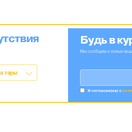
утствия
Будь в ку
Мы сообщим о новых акци
а тары
Я согласен(на) c
пол