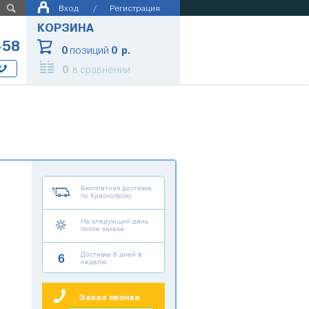
Вход
/
Регистрация
КОРЗИНА
-58
0
позиций
0 р.
0
в сравнении
Бесплатная доставка
по Красноярску
На следующий день
после заказа
Доставка 6 дней в
неделю
Заказ звонка