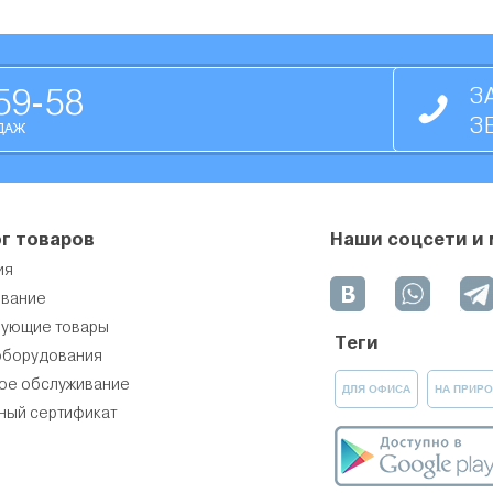
59-58
З
З
ДАЖ
г товаров
Наши соцсети и
ия
вание
вующие товары
Теги
оборудования
ое обслуживание
ДЛЯ ОФИСА
НА ПРИРО
ный сертификат