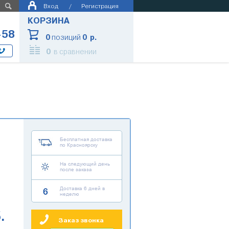
Вход
/
Регистрация
КОРЗИНА
-58
0
позиций
0 р.
0
в сравнении
Бесплатная доставка
по Красноярску
На следующий день
после заказа
Доставка 6 дней в
неделю
.
Заказ звонка