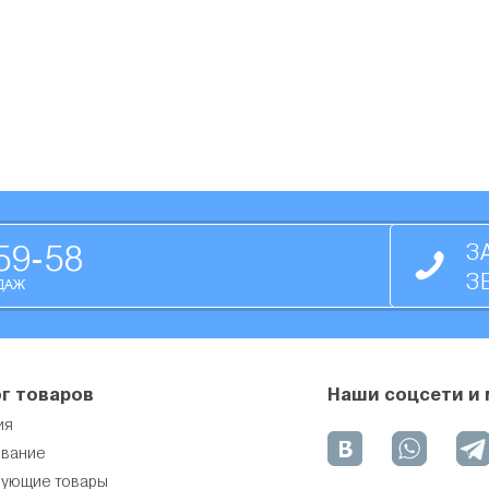
59-58
З
З
ДАЖ
г товаров
Наши соцсети и
ия
вание
вующие товары