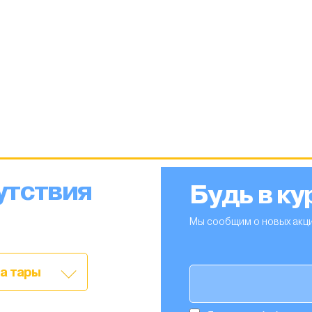
утствия
Будь в ку
Мы сообщим о новых акци
а тары