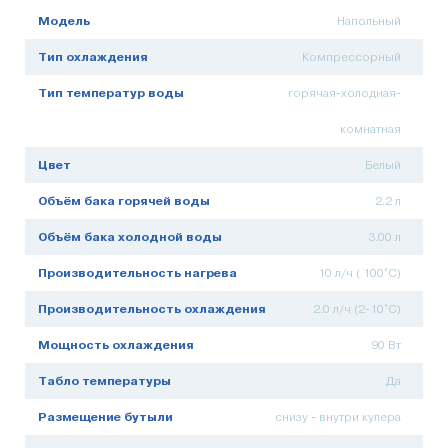
Модель
Напольный
Тип охлаждения
Компрессорный
Тип температур воды
горячая-холодная-
комнатная
Цвет
Белый
Объём бака горячей воды
2.2 л
Объём бака холодной воды
3.00 л
Производительность нагрева
10 л/ч ( 100°C)
Производительность охлаждения
2.0 л/ч (2-10°C)
Мощность охлаждения
90 Вт
Табло температуры
Да
Размещение бутыли
снизу - внутри кулера