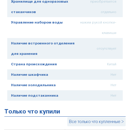
Хранилище для одноразовых
приобретается
стаканчиков
отдельно
Управление набором воды
нажим рукой кнопки-
клавиши
Наличие встроенного отделения
отсутствует
для хранения
Страна происхождения
Китай
Наличие шкафчика
Нет
Наличие холодильника
Нет
Наличие подстаканника
Нет
Только что купили
Все только что купленные >